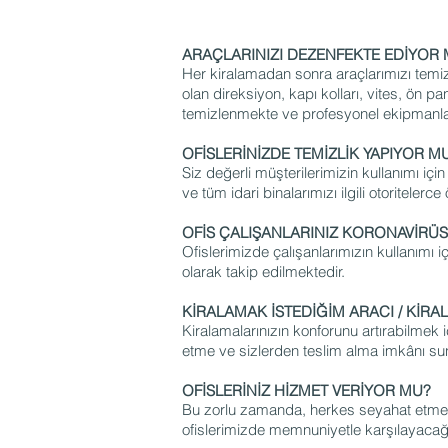
ARAÇLARINIZI DEZENFEKTE EDİYOR
Her kiralamadan sonra araçlarımızı temizl
olan direksiyon, kapı kolları, vites, ön p
temizlenmekte ve profesyonel ekipmanla
OFİSLERİNİZDE TEMİZLİK YAPIYOR 
Siz değerli müşterilerimizin kullanımı iç
ve tüm idari binalarımızı ilgili otoriteler
OFİS ÇALIŞANLARINIZ KORONAVİRÜS
Ofislerimizde çalışanlarımızın kullanımı 
olarak takip edilmektedir.
KİRALAMAK İSTEDİĞİM ARACI / KİRAL
Kiralamalarınızın konforunu artırabilmek i
etme ve sizlerden teslim alma imkânı su
OFİSLERİNİZ HİZMET VERİYOR MU?
Bu zorlu zamanda, herkes seyahat etmek içi
ofislerimizde memnuniyetle karşılayacağı