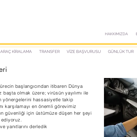
HAKKIMIZDA
ARAÇ KİRALAMA
TRANSFER
VİZE BAŞVURUSU
GÜNLÜK TUR
eri
ürecin başlangıcından itibaren Dünya
 başta olmak üzere; virüsün yayılımı ile
rin yönergelerini hassasiyetle takip
rını karşılamayı en önemli görevimiz
zın güvenliği için üstümüze düşen her şeyi
 ediyoruz.
ve yanıtlarını derledik