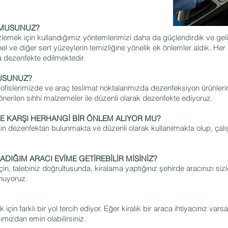
 MUSUNUZ?
emek için kullandığımız yöntemlerimizi daha da güçlendirdik ve gelişt
anel ve diğer sert yüzeylerin temizliğine yönelik ek önlemler aldık. He
 dezenfekte edilmektedir.
MUSUNUZ?
in ofislerimizde ve araç teslimat noktalarımızda dezenfeksiyon ürünleri
ce önerilen sıhhi malzemeler ile düzenli olarak dezenfekte ediyoruz.
E KARŞI HERHANGİ BİR ÖNLEM ALIYOR MU?
için dezenfektan bulunmakta ve düzenli olarak kullanılmakta olup, çalı
ADIĞIM ARACI EVİME GETİREBİLİR MİSİNİZ?
çin, talebiniz doğrultusunda, kiralama yaptığınız şehirde aracınızı sizle
nuyoruz.
n farklı bir yol tercih ediyor. Eğer kiralık bir araca ihtiyacınız vars
mızdan emin olabilirsiniz.