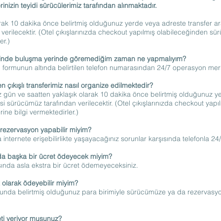
inizin teyidi sürücülerimiz tarafından alınmaktadır.
arak 10 dakika önce belirtmiş olduğunuz yerde veya adreste transfer ar
verilecektir. (Otel çıkışlarınızda checkout yapılmış olabileceğinden sü
er.)
atinde buluşma yerinde göremediğim zaman ne yapmalıyım?
rmunun altında belirtilen telefon numarasından 24/7 operasyon merkez
n çıkışlı transferimiz nasıl organize edilmektedir?
ün ve saatten yaklaşık olarak 10 dakika önce belirtmiş olduğunuz yer
si sürücümüz tarafından verilecektir. (Otel çıkışlarınızda checkout yap
ine bilgi vermektedirler.)
 rezervasyon yapabilir miyim?
internete erişebilirlikte yaşayacağınız sorunlar karşısında telefonla 24
nda başka bir ücret ödeyecek miyim?
dışında asla ekstra bir ücret ödemeyeceksiniz.
t olarak ödeyebilir miyim?
unda belirtmiş olduğunuz para birimiyle sürücümüze ya da rezervasyo
ti veriyor musunuz?