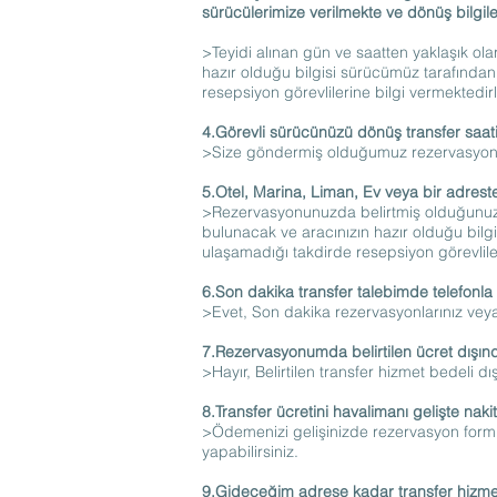
sürücülerimize verilmekte ve dönüş bilgiler
>Teyidi alınan gün ve saatten yaklaşık ol
hazır olduğu bilgisi sürücümüz tarafından 
resepsiyon görevlilerine bilgi vermektedirl
4.Görevli sürücünüzü dönüş transfer sa
>Size göndermiş olduğumuz rezervasyon fo
5.Otel, Marina, Liman, Ev veya bir adreste
>Rezervasyonunuzda belirtmiş olduğunuz g
bulunacak ve aracınızın hazır olduğu bilgi
ulaşamadığı takdirde resepsiyon görevliler
6.Son dakika transfer talebimde telefonla
>Evet, Son dakika rezervasyonlarınız veya 
7.Rezervasyonumda belirtilen ücret dışı
>Hayır, Belirtilen transfer hizmet bedeli 
8.Transfer ücretini havalimanı gelişte naki
>Ödemenizi gelişinizde rezervasyon form
yapabilirsiniz.
9.Gideceğim adrese kadar transfer hizme