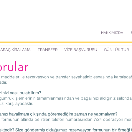
HAKKIMIZDA
ARAÇ KİRALAMA
TRANSFER
VİZE BAŞVURUSU
GÜNLÜK TUR
orular
 maddeler ile rezervasyon ve transfer seyahatiniz esnasında karşılacağ
dır.
nizi nasıl bulabilirim?
ümrük işlemlerinin tamamlanmasından ve bagajınızı aldığınız salondan 
izi karşılayacaktır.
elanızı havalimanı çıkışında göremediğim zaman ne yapmalıyım?
rmunun altında belirtilen telefon numarasından 7/24 operasyon merkez
ektedir? Size göndermiş olduğumuz rezervasyon formunun bir örneği tar